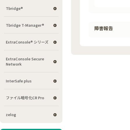
Tbridge®
Tbridge T-Manager®
障害報告
ExtraConsole® シリーズ
ExtraConsole Secure
Network
InterSafe plus
ファイル暗号化CR Pro
zelog