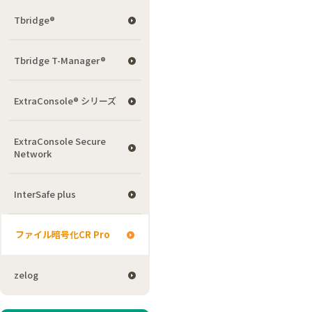
Tbridge®
Tbridge T-Manager®
ExtraConsole® シリーズ
ExtraConsole Secure
Network
InterSafe plus
ファイル暗号化CR Pro
zelog