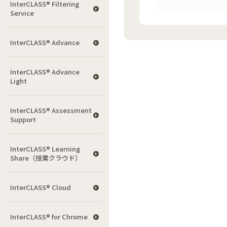
InterCLASS®︎ Filtering
Service
InterCLASS® Advance
InterCLASS® Advance
Light
InterCLASS®︎ Assessment
Support
InterCLASS® Learning
Share（授業クラウド）
InterCLASS® Cloud
InterCLASS®︎ for Chrome