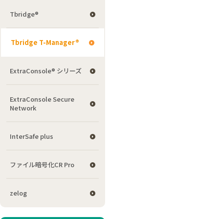
Tbridge®
Tbridge T-Manager®
ExtraConsole® シリーズ
ExtraConsole Secure
Network
InterSafe plus
ファイル暗号化CR Pro
zelog