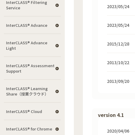
InterCLASS®︎ Filtering
2023/05/24
Service
2023/05/24
InterCLASS® Advance
InterCLASS® Advance
2015/12/28
Light
2013/10/22
InterCLASS®︎ Assessment
Support
2013/09/20
InterCLASS® Learning
Share（授業クラウド）
InterCLASS® Cloud
version 4.1
InterCLASS®︎ for Chrome
2020/04/06