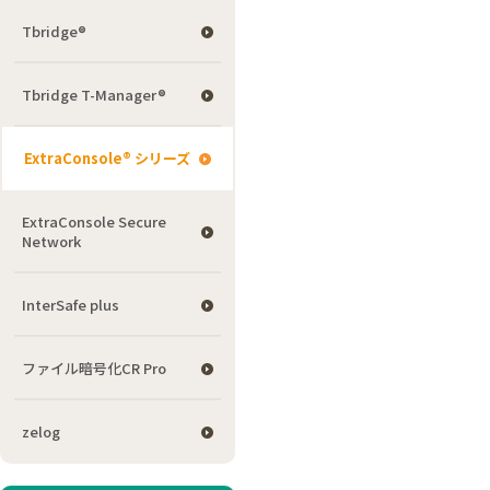
Tbridge®
Tbridge T-Manager®
ExtraConsole® シリーズ
ExtraConsole Secure
Network
InterSafe plus
ファイル暗号化CR Pro
zelog