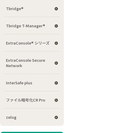
Tbridge®
Tbridge T-Manager®
ExtraConsole® シリーズ
ExtraConsole Secure
Network
InterSafe plus
ファイル暗号化CR Pro
zelog