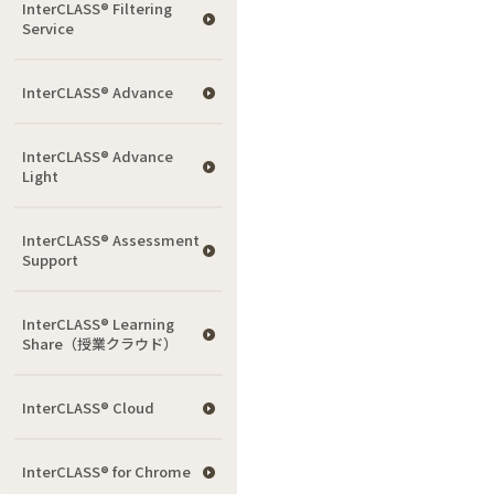
InterCLASS®︎ Filtering
Service
InterCLASS® Advance
InterCLASS® Advance
Light
InterCLASS®︎ Assessment
Support
InterCLASS® Learning
Share（授業クラウド）
InterCLASS® Cloud
InterCLASS®︎ for Chrome