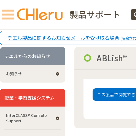
製品サポート
ecg
チエル製品に関するお知らせメールを受け取る場合
(解除含む
ABLish®
チエルからのお知らせ
お知らせ
この製品で閲覧でき
授業・学習支援システム
InterCLASS®︎ Console
Support