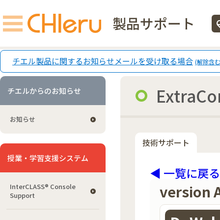
製品サポート
ecg
チエル製品に関するお知らせメールを受け取る場合
(解除含む
ExtraC
チエルからのお知らせ
お知らせ
技術サポート
授業・学習支援システム
◀ 一覧に戻る
version 
InterCLASS®︎ Console
Support