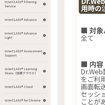
Dr.W
InterCLASS®︎ Filtering
用時の
Service
InterCLASS® Advance
■ 対
InterCLASS® Advance
全て
Light
InterCLASS®︎ Assessment
Support
■ 内容
InterCLASS® Learning
Dr.We
Share（授業クラウド）
をご利
画面転
InterCLASS® Cloud
セッシ
ことが
InterCLASS®︎ for Chrome