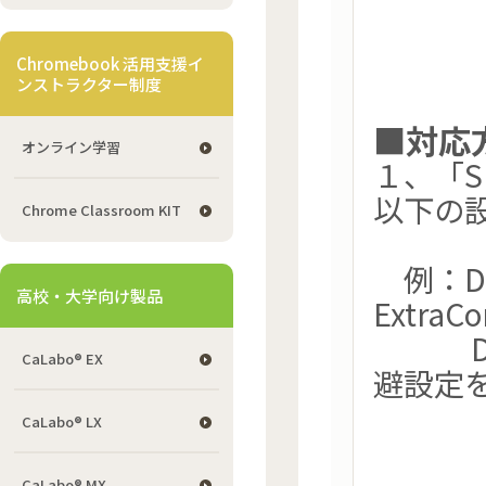
Chromebook 活用支援イ
ンストラクター制度
■対応
オンライン学習
１、「S
以下の
Chrome Classroom KIT
例：Dr.W
高校・大学向け製品
Extra
Dr.W
CaLabo® EX
避設定
CaLabo® LX
CaLabo® MX