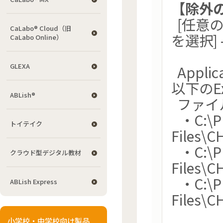
【除外
[任意のグ
CaLabo® Cloud（旧
を選択] - 
CaLabo Online）
GLEXA
Appli
以下のEx
ABLish®
ファイ
・C:\P
トイテイク
Files\
・C:\P
クラウド型デジタル教材
Files\C
・C:\P
ABLish Express
Files\C
小学校・中学校向け製品