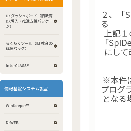
２、「S
DXダッシュボード（旧教育
る
DX導入・推進支援パッケー
ジ）
上記１
「SpI
らくらくツール（旧 教育DX
体感パック）
にして
InterCLASS®
※本件は
プログ
情報基盤システム製品
となる
WinKeeper™
Dr.WEB