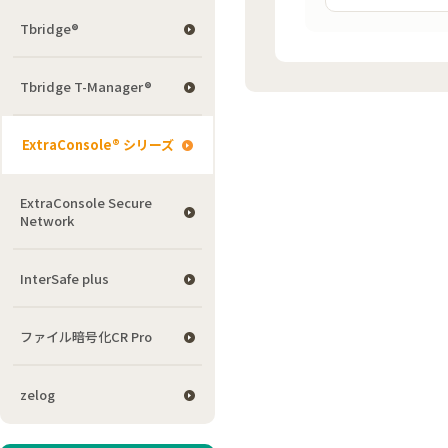
Tbridge®
Tbridge T-Manager®
ExtraConsole® シリーズ
ExtraConsole Secure
Network
InterSafe plus
ファイル暗号化CR Pro
zelog