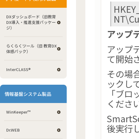
HKEY
NT\Cu
DXダッシュボード（旧教育
DX導入・推進支援パッケー
ジ）
アップ
アップ
らくらくツール（旧 教育DX
体感パック）
て開始
InterCLASS®
その場
ックして
「ブロ
情報基盤システム製品
くださ
WinKeeper™
Smar
後実行
Dr.WEB