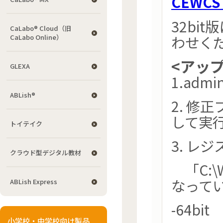
CEWCS_
32bi
CaLabo® Cloud（旧
わせく
CaLabo Online）
<アッ
GLEXA
1.adm
ABLish®
2. 修
して実
トイテイク
3. レ
クラウド型デジタル教材
「C:\Wi
なって
ABLish Express
-64bit
小学校・中学校向け製品