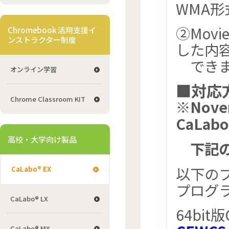
WMA
②Mov
Chromebook 活用支援イ
ンストラクター制度
した内容
できま
オンライン学習
■対応
Chrome Classroom KIT
※Nove
CaLa
高校・大学向け製品
下記の
以下の
CaLabo® EX
プログ
CaLabo® LX
64bi
CaLabo® MX