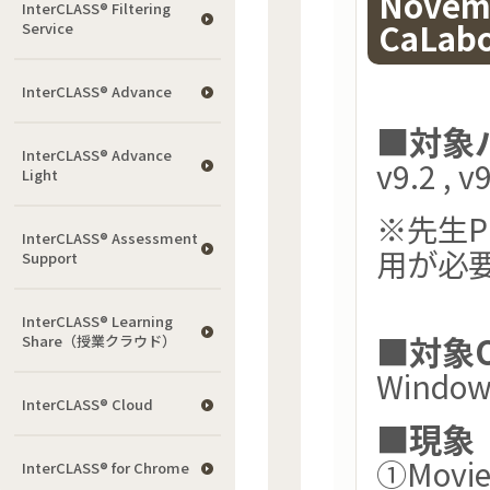
Novem
InterCLASS®︎ Filtering
CaLab
Service
InterCLASS® Advance
■対象
InterCLASS® Advance
v9.2 , v
Light
※先生
InterCLASS®︎ Assessment
用が必
Support
InterCLASS® Learning
■対象
Share（授業クラウド）
Windo
InterCLASS® Cloud
■現象
①Mov
InterCLASS®︎ for Chrome