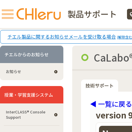
製品サポート
ecg
チエル製品に関するお知らせメールを受け取る場合
(解除含む
CaLabo®
チエルからのお知らせ
お知らせ
技術サポート
授業・学習支援システム
◀ 一覧に戻る
version 
InterCLASS®︎ Console
Support