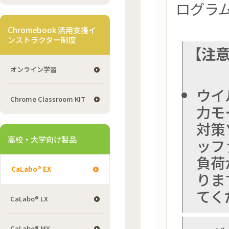
ログラ
Chromebook 活用支援イ
ンストラクター制度
【注
オンライン学習
ウイ
Chrome Classroom KIT
力モ
対策
高校・大学向け製品
ッフ
負荷
CaLabo® EX
りま
てく
CaLabo® LX
CaLabo® MX