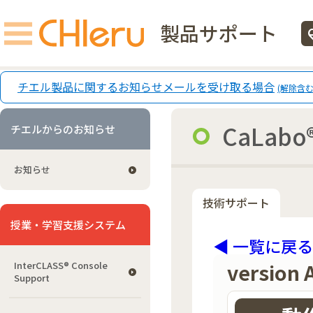
製品サポート
ecg
チエル製品に関するお知らせメールを受け取る場合
(解除含む
CaLabo®
チエルからのお知らせ
お知らせ
技術サポート
授業・学習支援システム
◀ 一覧に戻る
version 
InterCLASS®︎ Console
Support