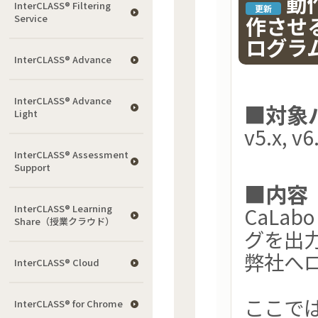
動作
InterCLASS®︎ Filtering
更新
作させ
Service
ログラム
InterCLASS® Advance
InterCLASS® Advance
■対象
Light
v5.x, v6.
InterCLASS®︎ Assessment
Support
■内容
InterCLASS® Learning
CaLa
Share（授業クラウド）
グを出
弊社へ
InterCLASS® Cloud
ここで
InterCLASS®︎ for Chrome