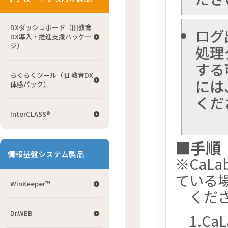
DXダッシュボード（旧教育
ログ
DX導入・推進支援パッケー
ジ）
処理
する
らくらくツール（旧 教育DX
には
体感パック）
くだ
InterCLASS®
■手順
情報基盤システム製品
※CaL
ている
WinKeeper™
くださ
Dr.WEB
1.Ca