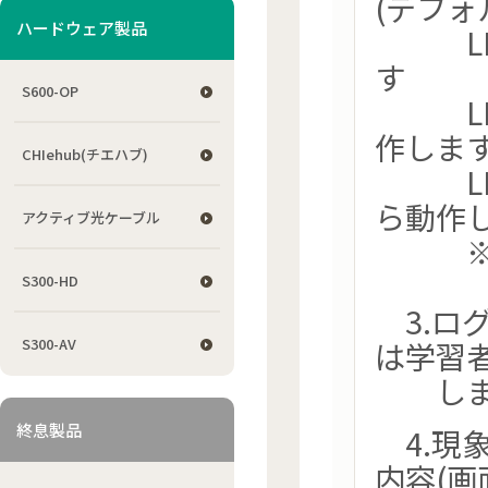
(デフォ
ハードウェア製品
LEV
す
S600-OP
LEVE
作しま
CHIehub(チエハブ)
LEVE
ら動作
アクティブ光ケーブル
※v5
S300-HD
3.ログ
S300-AV
は学習者
しま
終息製品
4.現
内容(画