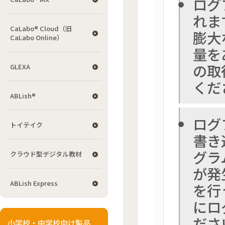
ログ
れま
CaLabo® Cloud（旧
膨大
CaLabo Online）
量を
の取
GLEXA
くだ
ABLish®
ログ
トイテイク
書き
グラ
クラウド型デジタル教材
が発
ABLish Express
を行
にロ
ださ
小学校・中学校向け製品