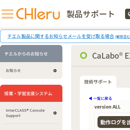
製品サポート
ecg
チエル製品に関するお知らせメールを受け取る場合
(解除含む
CaLabo® E
チエルからのお知らせ
お知らせ
技術サポート
授業・学習支援システム
◀ 一覧に戻る
version ALL
InterCLASS®︎ Console
Support
動作ログを出