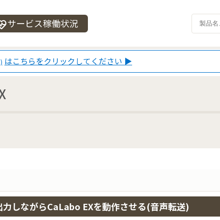
サービス稼働状況
_heart
はこちらをクリックしてください ▶
)
X
力しながらCaLabo EXを動作させる(音声転送)