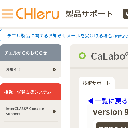
製品サポート
ecg
チエル製品に関するお知らせメールを受け取る場合
(解除含む
CaLabo®
チエルからのお知らせ
お知らせ
技術サポート
授業・学習支援システム
◀ 一覧に戻る
version 
InterCLASS®︎ Console
Support