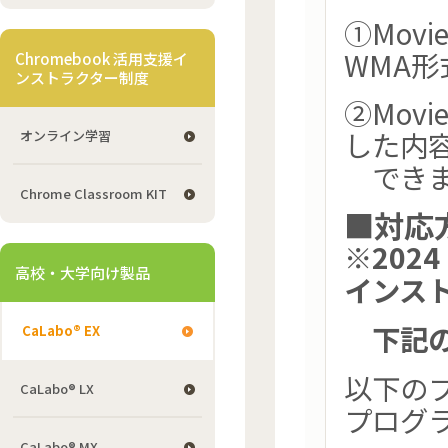
①Mov
WMA
Chromebook 活用支援イ
ンストラクター制度
②Mov
した内容
オンライン学習
できま
Chrome Classroom KIT
■対応
※2024
高校・大学向け製品
インス
下記の
CaLabo® EX
以下の
CaLabo® LX
プログ
CaLabo® MX