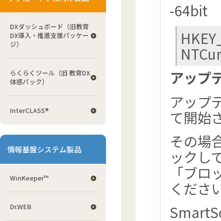
-64bit
DXダッシュボード（旧教育
HKEY
DX導入・推進支援パッケー
ジ）
NTCur
アップ
らくらくツール（旧 教育DX
体感パック）
アップ
InterCLASS®
て開始
その場
情報基盤システム製品
ックして
「ブロ
WinKeeper™
くださ
Dr.WEB
Smar