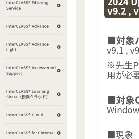
2024 
InterCLASS®︎ Filtering
v9.2 
Service
InterCLASS® Advance
■対象
InterCLASS® Advance
v9.1 , v
Light
※先生
InterCLASS®︎ Assessment
用が必
Support
InterCLASS® Learning
■対象
Share（授業クラウド）
Windo
InterCLASS® Cloud
■現象
InterCLASS®︎ for Chrome