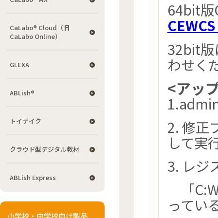
64bi
CEWCS_
CaLabo® Cloud（旧
CaLabo Online）
32bi
わせく
GLEXA
<アッ
ABLish®
1.adm
トイテイク
2. 修
して実
クラウド型デジタル教材
3. レ
ABLish Express
「C:Wi
ってい
小学校・中学校向け製品