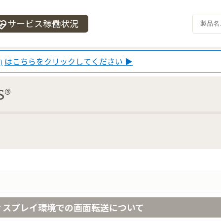
サービス稼働状況
_heart
はこちらをクリックしてください ▶
)
S®
ィスプレイ環境での画面転送について