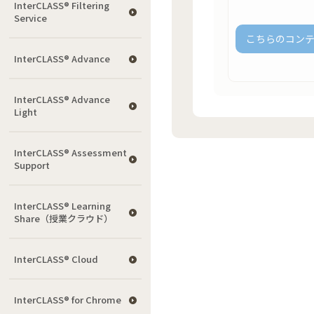
InterCLASS®︎ Filtering
Service
こちらのコン
InterCLASS® Advance
InterCLASS® Advance
Light
InterCLASS®︎ Assessment
Support
InterCLASS® Learning
Share（授業クラウド）
InterCLASS® Cloud
InterCLASS®︎ for Chrome