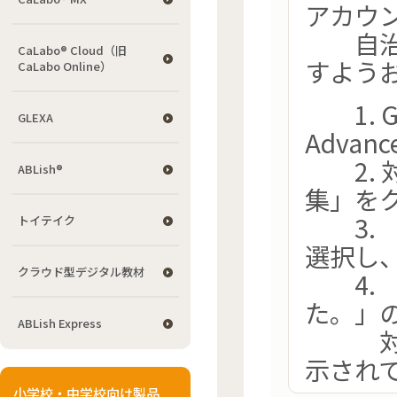
アカウ
自治体
CaLabo® Cloud（旧
すよう
CaLabo Online）
1. Go
GLEXA
Adva
2. 
ABLish®
集」を
3. 
トイテイク
選択し
クラウド型デジタル教材
4. 
た。」
ABLish Express
対象ユ
示され
小学校・中学校向け製品