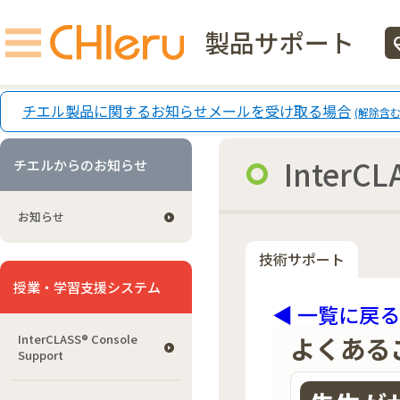
製品サポート
ecg
チエル製品に関するお知らせメールを受け取る場合
(解除含む
InterCL
チエルからのお知らせ
お知らせ
技術サポート
授業・学習支援システム
◀ 一覧に戻る
よくある
InterCLASS®︎ Console
Support