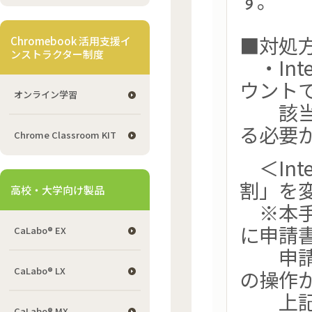
す。
■対処
Chromebook 活用支援イ
ンストラクター制度
・Inte
ウント
オンライン学習
該当ア
る必要
Chrome Classroom KIT
＜Inte
割」を
高校・大学向け製品
※本手順は
に申請
CaLabo® EX
申請い
CaLabo® LX
の操作
上記ア
CaLabo® MX