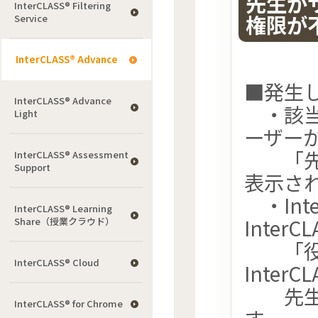
先生が
InterCLASS®︎ Filtering
権限が
Service
InterCLASS® Advance
■発生
InterCLASS® Advance
・該当
Light
ーザーがI
「先生
InterCLASS®︎ Assessment
Support
表示さ
・Inte
InterCLASS® Learning
InterC
Share（授業クラウド）
「役割
InterCLASS® Cloud
InterC
先生の
InterCLASS®︎ for Chrome