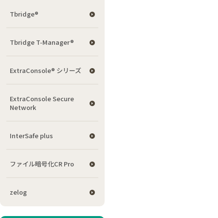
Tbridge®
Tbridge T-Manager®
ExtraConsole® シリーズ
ExtraConsole Secure
Network
InterSafe plus
ファイル暗号化CR Pro
zelog