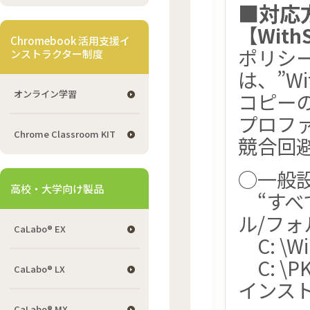
■対応
【Wit
Chromebook 活用支援イ
ポリシ
ンストラクター制度
は、”Wit
オンライン学習
コピー
プロフ
Chrome Classroom KIT
競合回
○一般
高校・大学向け製品
“すべ
ル/フォ
CaLabo® EX
C: \W
C: \P
CaLabo® LX
インス
CaLabo® MX