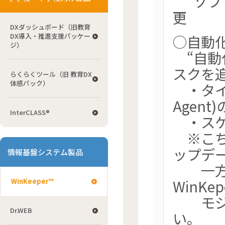
“ソフト
更
DXダッシュボード（旧教育
DX導入・推進支援パッケー
○自動
ジ）
“自動
スクを
らくらくツール（旧 教育DX
体感パック）
・タイプ 
Agen
InterCLASS®
・スケジ
※こち
ップデ
情報基盤システム製品
一方で
WinK
WinKeeper™
モジュ
Dr.WEB
い。