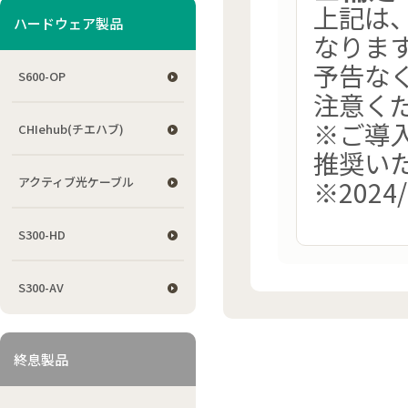
上記は、W
ハードウェア製品
なりま
予告な
S600-OP
注意く
※ご導
CHIehub(チエハブ)
推奨い
アクティブ光ケーブル
※2024
S300-HD
S300-AV
終息製品