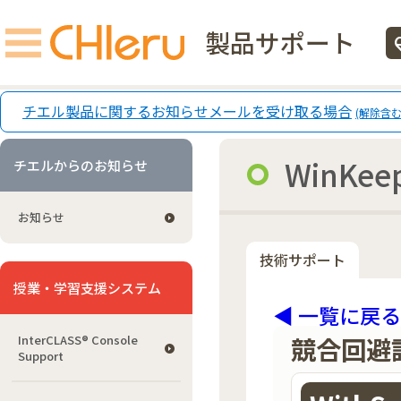
製品サポート
ecg
チエル製品に関するお知らせメールを受け取る場合
(解除含む
WinKee
チエルからのお知らせ
お知らせ
技術サポート
授業・学習支援システム
◀ 一覧に戻る
競合回避
InterCLASS®︎ Console
Support