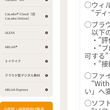
○ウィ
“ディ
CaLabo® Cloud（旧
CaLabo Online）
○ブラ
以下の
GLEXA
・”評
・”ブ
ABLish®
可する”
・”接
トイテイク
○ファ
クラウド型デジタル教材
“With
い」へ
ABLish Express
○ソフ
小学校・中学校向け製品