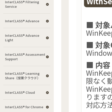
With
InterCLASS®︎ Filtering
Service
InterCLASS® Advance
■ 対
WinKeep
InterCLASS® Advance
Light
■ 対象
Window
InterCLASS®︎ Assessment
Support
■ 内容
WinKe
InterCLASS® Learning
Share（授業クラウド）
限なく
WinK
InterCLASS® Cloud
ります
対応方
InterCLASS®︎ for Chrome