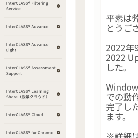
InterCLASS®︎ Filtering
Service
平素は
とうご
InterCLASS® Advance
2022年
InterCLASS® Advance
Light
2022
した。
InterCLASS®︎ Assessment
Support
Windo
InterCLASS® Learning
での動
Share（授業クラウド）
完了し
ます。
InterCLASS® Cloud
InterCLASS®︎ for Chrome
※詳細