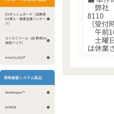
弊社 サ
8110
DXダッシュボード（旧教育
DX導入・推進支援パッケー
（受付
ジ）
午前1
土曜日
らくらくツール（旧 教育DX
体感パック）
は休業
InterCLASS®
情報基盤システム製品
WinKeeper™
Dr.WEB