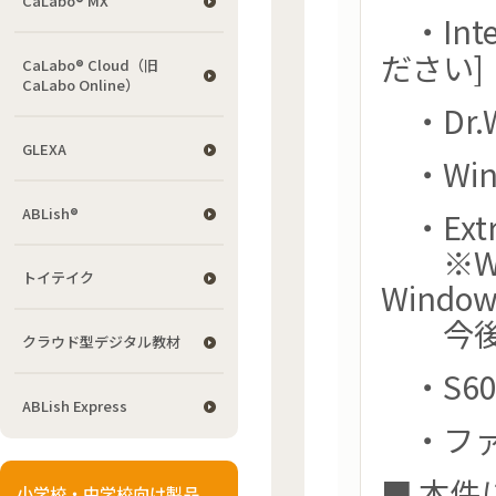
CaLabo® MX
・Inte
ださい]
CaLabo® Cloud（旧
CaLabo Online）
・Dr.W
GLEXA
・WinKe
ABLish®
・Extra
※Win
トイテイク
Wind
今後修
クラウド型デジタル教材
・S60
ABLish Express
・ファイ
■ 本
小学校・中学校向け製品