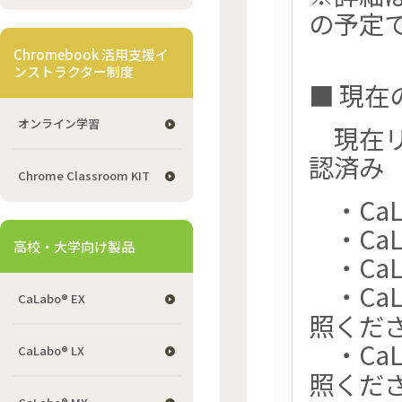
の予定
Chromebook 活用支援イ
ンストラクター制度
■ 現在の
オンライン学習
現在リ
認済み
Chrome Classroom KIT
・CaLa
・CaLa
高校・大学向け製品
・CaLa
・CaLa
CaLabo® EX
照くださ
・CaLa
CaLabo® LX
照くださ