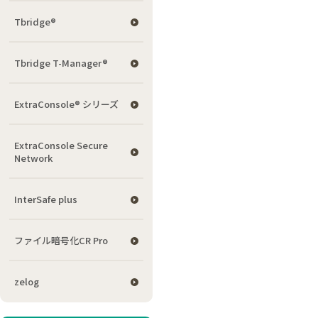
Tbridge®
Tbridge T-Manager®
ExtraConsole® シリーズ
ExtraConsole Secure
Network
InterSafe plus
ファイル暗号化CR Pro
zelog