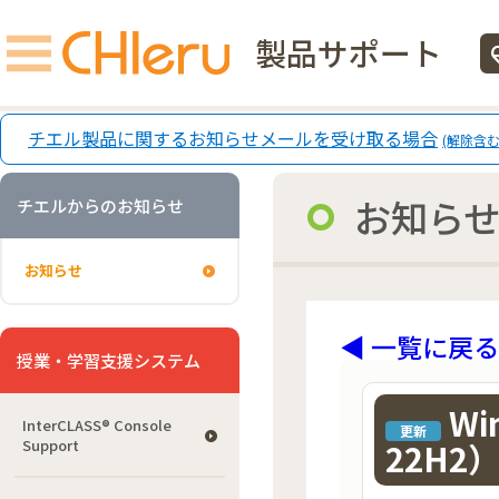
製品サポート
ecg
チエル製品に関するお知らせメールを受け取る場合
(解除含む
お知ら
チエルからのお知らせ
お知らせ
◀ 一覧に戻る
授業・学習支援システム
Wi
InterCLASS®︎ Console
更新
Support
22H2