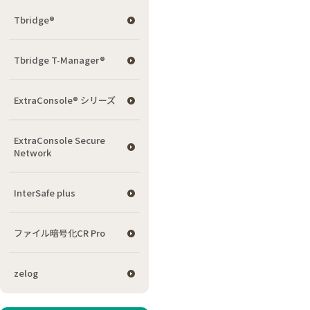
Tbridge®
Tbridge T-Manager®
ExtraConsole® シリーズ
ExtraConsole Secure
Network
InterSafe plus
ファイル暗号化CR Pro
zelog