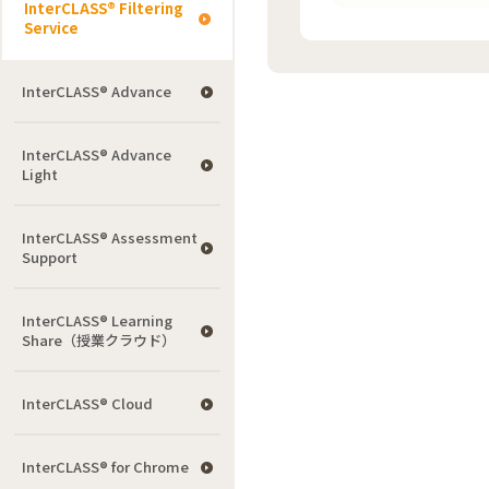
InterCLASS®︎ Filtering
Service
InterCLASS® Advance
InterCLASS® Advance
Light
InterCLASS®︎ Assessment
Support
InterCLASS® Learning
Share（授業クラウド）
InterCLASS® Cloud
InterCLASS®︎ for Chrome