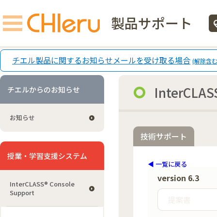
製品サポート
ecg
チエル製品に関するお知らせメールを受け取る場合
(解除含む
InterCLASS
チエルからのお知らせ
お知らせ
技術サポート
授業・学習支援システム
◀ 一覧に戻る
version 6.3
InterCLASS®︎ Console
Support
提案書