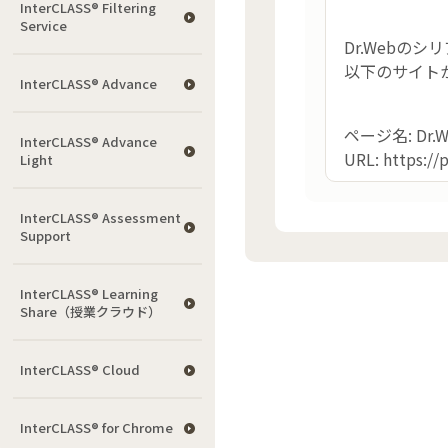
InterCLASS®︎ Filtering
Service
Dr.Webの
以下のサイト
InterCLASS® Advance
ページ名: Dr
InterCLASS® Advance
URL: https://
Light
InterCLASS®︎ Assessment
Support
InterCLASS® Learning
Share（授業クラウド）
InterCLASS® Cloud
InterCLASS®︎ for Chrome